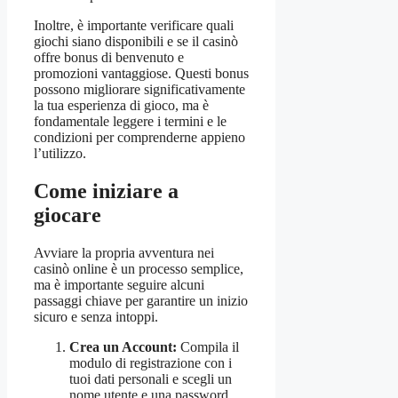
Inoltre, è importante verificare quali
giochi siano disponibili e se il casinò
offre bonus di benvenuto e
promozioni vantaggiose. Questi bonus
possono migliorare significativamente
la tua esperienza di gioco, ma è
fondamentale leggere i termini e le
condizioni per comprenderne appieno
l’utilizzo.
Come iniziare a
giocare
Avviare la propria avventura nei
casinò online è un processo semplice,
ma è importante seguire alcuni
passaggi chiave per garantire un inizio
sicuro e senza intoppi.
Crea un Account:
Compila il
modulo di registrazione con i
tuoi dati personali e scegli un
nome utente e una password