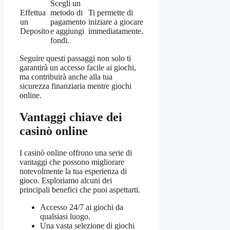
Scegli un
Effettua
metodo di
Ti permette di
un
pagamento
iniziare a giocare
Deposito
e aggiungi
immediatamente.
fondi.
Seguire questi passaggi non solo ti
garantirà un accesso facile ai giochi,
ma contribuirà anche alla tua
sicurezza finanziaria mentre giochi
online.
Vantaggi chiave dei
casinò online
I casinò online offrono una serie di
vantaggi che possono migliorare
notevolmente la tua esperienza di
gioco. Esploriamo alcuni dei
principali benefici che puoi aspettarti.
Accesso 24/7 ai giochi da
qualsiasi luogo.
Una vasta selezione di giochi