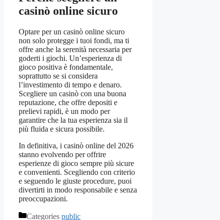
casinò online sicuro
Optare per un casinò online sicuro
non solo protegge i tuoi fondi, ma ti
offre anche la serenità necessaria per
goderti i giochi. Un’esperienza di
gioco positiva è fondamentale,
soprattutto se si considera
l’investimento di tempo e denaro.
Scegliere un casinò con una buona
reputazione, che offre depositi e
prelievi rapidi, è un modo per
garantire che la tua esperienza sia il
più fluida e sicura possibile.
In definitiva, i casinò online del 2026
stanno evolvendo per offrire
esperienze di gioco sempre più sicure
e convenienti. Scegliendo con criterio
e seguendo le giuste procedure, puoi
divertirti in modo responsabile e senza
preoccupazioni.
Categories
public