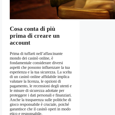
Cosa conta di più
prima di creare un
account
Prima di tuffarti nell’affascinante
mondo dei casinò online, è
fondamentale considerare diversi
aspetti che possono influenzare la tua
esperienza e la tua sicurezza. La scelta
di un casinò online affidabile implica
valutare la licenza, le opzioni di
pagamento, le recensioni degli utenti e
le misure di sicurezza adottate per
proteggere i dati personali e finanziari.
Anche la trasparenza sulle politiche di
gioco responsabile è cruciale, poiché
garantisce che il casinò operi in modo
etico e responsabile.