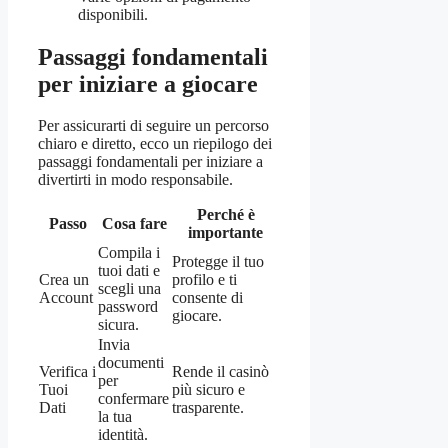
disponibili.
Passaggi fondamentali
per iniziare a giocare
Per assicurarti di seguire un percorso
chiaro e diretto, ecco un riepilogo dei
passaggi fondamentali per iniziare a
divertirti in modo responsabile.
Perché è
Passo
Cosa fare
importante
Compila i
Protegge il tuo
tuoi dati e
Crea un
profilo e ti
scegli una
Account
consente di
password
giocare.
sicura.
Invia
documenti
Verifica i
Rende il casinò
per
Tuoi
più sicuro e
confermare
Dati
trasparente.
la tua
identità.