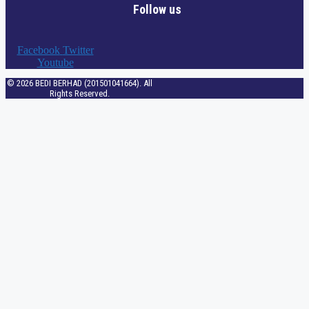
Follow us
Facebook
Twitter
Youtube
© 2026 BEDI BERHAD (201501041664). All
Rights Reserved.