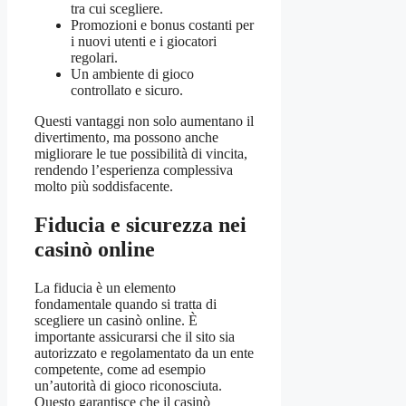
tra cui scegliere.
Promozioni e bonus costanti per
i nuovi utenti e i giocatori
regolari.
Un ambiente di gioco
controllato e sicuro.
Questi vantaggi non solo aumentano il
divertimento, ma possono anche
migliorare le tue possibilità di vincita,
rendendo l’esperienza complessiva
molto più soddisfacente.
Fiducia e sicurezza nei
casinò online
La fiducia è un elemento
fondamentale quando si tratta di
scegliere un casinò online. È
importante assicurarsi che il sito sia
autorizzato e regolamentato da un ente
competente, come ad esempio
un’autorità di gioco riconosciuta.
Questo garantisce che il casinò