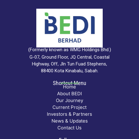
(Formerly known as WMG Holdings Bhd.)
G-07, Ground Floor, JQ Central, Coastal
Highway, Off, Jln Tun Fuad Stephens,
88400 Kota Kinabalu, Sabah.
Shortcut Menu
Home
About BEDI
Our Journey
Current Project
Investors & Partners
News & Updates
Contact Us