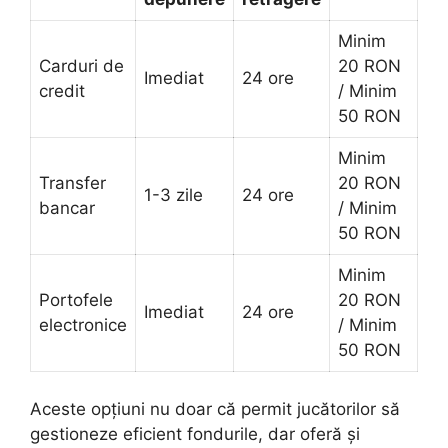
Minim
Carduri de
20 RON
Imediat
24 ore
credit
/ Minim
50 RON
Minim
Transfer
20 RON
1-3 zile
24 ore
bancar
/ Minim
50 RON
Minim
Portofele
20 RON
Imediat
24 ore
electronice
/ Minim
50 RON
Aceste opțiuni nu doar că permit jucătorilor să
gestioneze eficient fondurile, dar oferă și