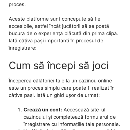
proces.
Aceste platforme sunt concepute să fie
accesibile, astfel încât jucătorii să se poată
bucura de o experiență plăcută din prima clipă.
Iată câțiva pași importanți în procesul de
înregistrare:
Cum să începi să joci
Începerea călătoriei tale la un cazinou online
este un proces simplu care poate fi realizat în
câțiva pași. Iată un ghid ușor de urmat:
Crează un cont:
Accesează site-ul
cazinoului și completează formularul de
înregistrare cu informațiile tale personale.