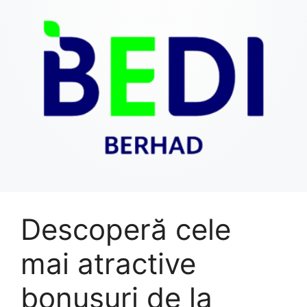
Descoperă cele
mai atractive
bonusuri de la