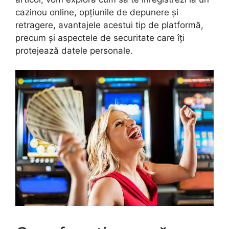
cazinou online, opțiunile de depunere și
retragere, avantajele acestui tip de platformă,
precum și aspectele de securitate care îți
protejează datele personale.