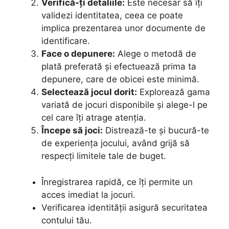
Verifică-ți detaliile:
Este necesar să îți
validezi identitatea, ceea ce poate
implica prezentarea unor documente de
identificare.
Face o depunere:
Alege o metodă de
plată preferată și efectuează prima ta
depunere, care de obicei este minimă.
Selectează jocul dorit:
Explorează gama
variată de jocuri disponibile și alege-l pe
cel care îți atrage atenția.
Începe să joci:
Distrează-te și bucură-te
de experiența jocului, având grijă să
respecți limitele tale de buget.
Înregistrarea rapidă, ce îți permite un
acces imediat la jocuri.
Verificarea identității asigură securitatea
contului tău.