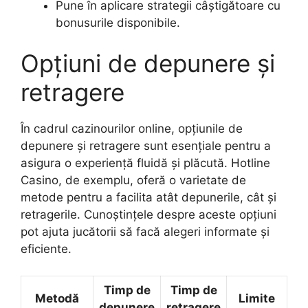
Pune în aplicare strategii câștigătoare cu
bonusurile disponibile.
Opțiuni de depunere și
retragere
În cadrul cazinourilor online, opțiunile de
depunere și retragere sunt esențiale pentru a
asigura o experiență fluidă și plăcută. Hotline
Casino, de exemplu, oferă o varietate de
metode pentru a facilita atât depunerile, cât și
retragerile. Cunoștințele despre aceste opțiuni
pot ajuta jucătorii să facă alegeri informate și
eficiente.
Timp de
Timp de
Metodă
Limite
depunere
retragere