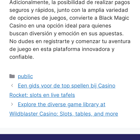
Adicionalmente, la posibilidad de realizar pagos
seguros y rápidos, junto con la amplia variedad
de opciones de juegos, convierte a Black Magic
Casino en una opción ideal para quienes
buscan diversión y emoción en sus apuestas.
No dudes en registrarte y comenzar tu aventura
de juego en esta plataforma innovadora y
confiable.
Categories
public
Een gids voor de top spellen bij Casino
Rocket: slots en live tafels
Explore the diverse game library at
Wildblaster Casino: Slots, tables, and more