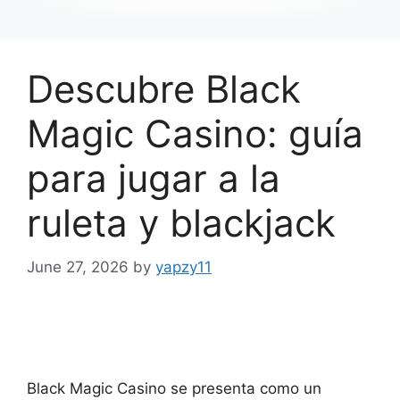
Skip
to
content
Descubre Black
Magic Casino: guía
para jugar a la
ruleta y blackjack
June 27, 2026
by
yapzy11
Black Magic Casino se presenta como un