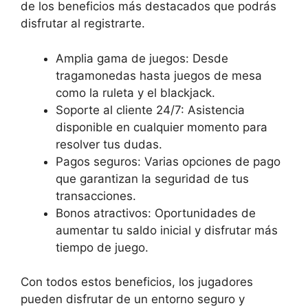
de los beneficios más destacados que podrás
disfrutar al registrarte.
Amplia gama de juegos: Desde
tragamonedas hasta juegos de mesa
como la ruleta y el blackjack.
Soporte al cliente 24/7: Asistencia
disponible en cualquier momento para
resolver tus dudas.
Pagos seguros: Varias opciones de pago
que garantizan la seguridad de tus
transacciones.
Bonos atractivos: Oportunidades de
aumentar tu saldo inicial y disfrutar más
tiempo de juego.
Con todos estos beneficios, los jugadores
pueden disfrutar de un entorno seguro y