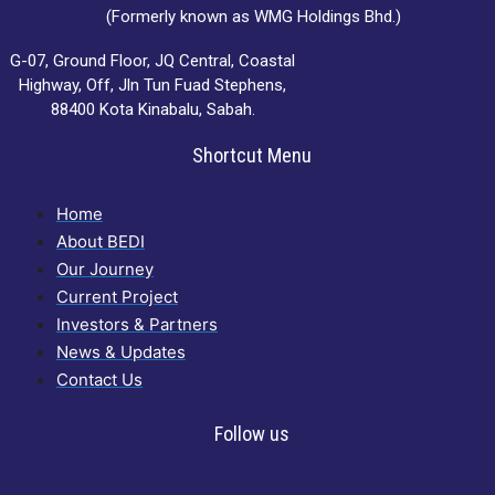
(Formerly known as WMG Holdings Bhd.)
G-07, Ground Floor, JQ Central, Coastal
Highway, Off, Jln Tun Fuad Stephens,
88400 Kota Kinabalu, Sabah.
Shortcut Menu
Home
About BEDI
Our Journey
Current Project
Investors & Partners
News & Updates
Contact Us
Follow us