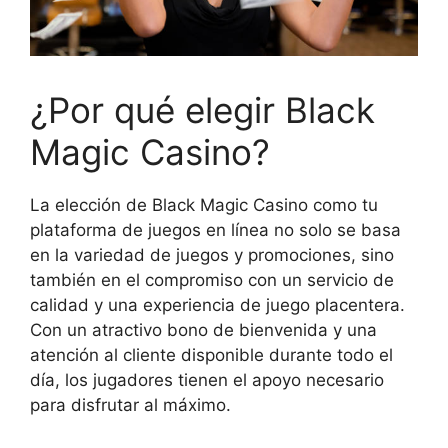
¿Por qué elegir Black
Magic Casino?
La elección de Black Magic Casino como tu
plataforma de juegos en línea no solo se basa
en la variedad de juegos y promociones, sino
también en el compromiso con un servicio de
calidad y una experiencia de juego placentera.
Con un atractivo bono de bienvenida y una
atención al cliente disponible durante todo el
día, los jugadores tienen el apoyo necesario
para disfrutar al máximo.