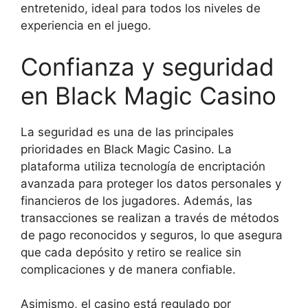
entretenido, ideal para todos los niveles de
experiencia en el juego.
Confianza y seguridad
en Black Magic Casino
La seguridad es una de las principales
prioridades en Black Magic Casino. La
plataforma utiliza tecnología de encriptación
avanzada para proteger los datos personales y
financieros de los jugadores. Además, las
transacciones se realizan a través de métodos
de pago reconocidos y seguros, lo que asegura
que cada depósito y retiro se realice sin
complicaciones y de manera confiable.
Asimismo, el casino está regulado por