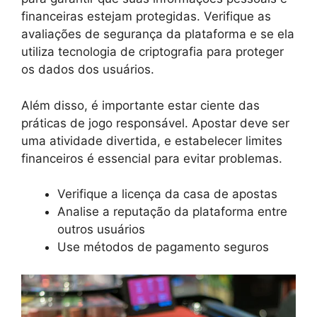
financeiras estejam protegidas. Verifique as
avaliações de segurança da plataforma e se ela
utiliza tecnologia de criptografia para proteger
os dados dos usuários.
Além disso, é importante estar ciente das
práticas de jogo responsável. Apostar deve ser
uma atividade divertida, e estabelecer limites
financeiros é essencial para evitar problemas.
Verifique a licença da casa de apostas
Analise a reputação da plataforma entre
outros usuários
Use métodos de pagamento seguros