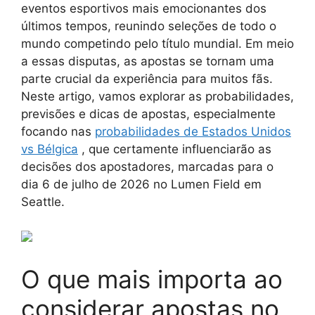
eventos esportivos mais emocionantes dos
últimos tempos, reunindo seleções de todo o
mundo competindo pelo título mundial. Em meio
a essas disputas, as apostas se tornam uma
parte crucial da experiência para muitos fãs.
Neste artigo, vamos explorar as probabilidades,
previsões e dicas de apostas, especialmente
focando nas
probabilidades de Estados Unidos
vs Bélgica
, que certamente influenciarão as
decisões dos apostadores, marcadas para o
dia 6 de julho de 2026 no Lumen Field em
Seattle.
O que mais importa ao
considerar apostas no