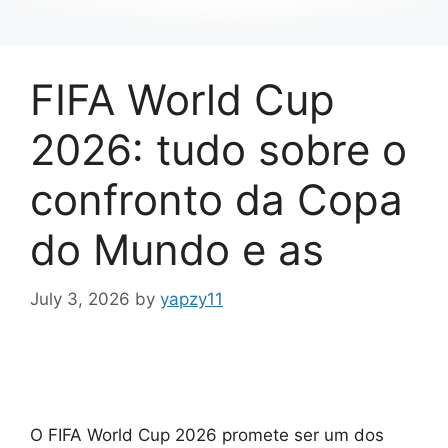
Skip
to
content
FIFA World Cup
2026: tudo sobre o
confronto da Copa
do Mundo e as
July 3, 2026
by
yapzy11
O FIFA World Cup 2026 promete ser um dos