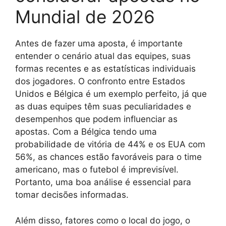
Mundial de 2026
Antes de fazer uma aposta, é importante
entender o cenário atual das equipes, suas
formas recentes e as estatísticas individuais
dos jogadores. O confronto entre Estados
Unidos e Bélgica é um exemplo perfeito, já que
as duas equipes têm suas peculiaridades e
desempenhos que podem influenciar as
apostas. Com a Bélgica tendo uma
probabilidade de vitória de 44% e os EUA com
56%, as chances estão favoráveis para o time
americano, mas o futebol é imprevisível.
Portanto, uma boa análise é essencial para
tomar decisões informadas.
Além disso, fatores como o local do jogo, o