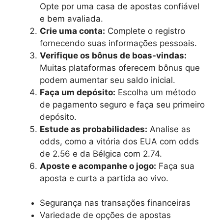
Opte por uma casa de apostas confiável
e bem avaliada.
Crie uma conta:
Complete o registro
fornecendo suas informações pessoais.
Verifique os bônus de boas-vindas:
Muitas plataformas oferecem bônus que
podem aumentar seu saldo inicial.
Faça um depósito:
Escolha um método
de pagamento seguro e faça seu primeiro
depósito.
Estude as probabilidades:
Analise as
odds, como a vitória dos EUA com odds
de 2.56 e da Bélgica com 2.74.
Aposte e acompanhe o jogo:
Faça sua
aposta e curta a partida ao vivo.
Segurança nas transações financeiras
Variedade de opções de apostas