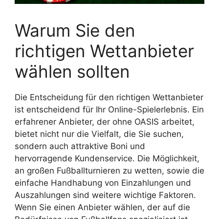
Warum Sie den
richtigen Wettanbieter
wählen sollten
Die Entscheidung für den richtigen Wettanbieter
ist entscheidend für Ihr Online-Spielerlebnis. Ein
erfahrener Anbieter, der ohne OASIS arbeitet,
bietet nicht nur die Vielfalt, die Sie suchen,
sondern auch attraktive Boni und
hervorragende Kundenservice. Die Möglichkeit,
an großen Fußballturnieren zu wetten, sowie die
einfache Handhabung von Einzahlungen und
Auszahlungen sind weitere wichtige Faktoren.
Wenn Sie einen Anbieter wählen, der auf die