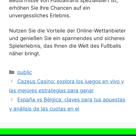
Bedürfnisse von Fußballfans spezialisiert ist,
erhöhen Sie Ihre Chancen auf ein
unvergessliches Erlebnis.
Nutzen Sie die Vorteile der Online-Wettanbieter
und genießen Sie ein spannendes und sicheres
Spielerlebnis, das Ihnen die Welt des Fußballs
näher bringt.
public
Cazeus Casino: explora los juegos en vivo y
las mejores estrategias para ganar
España vs Bélgica: claves para tus apuestas
y análisis de las cuotas en el