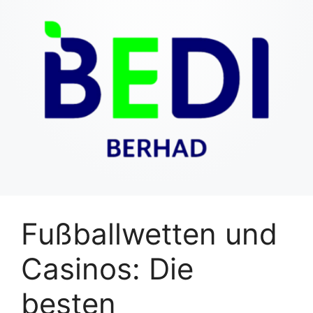
Fußballwetten und
Casinos: Die
besten