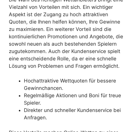
Vielzahl von Vorteilen mit sich. Ein wichtiger
Aspekt ist der Zugang zu hoch attraktiven
Quoten, die Ihnen helfen können, Ihre Gewinne
zu maximieren. Ein weiterer Vorteil sind die
kontinuierlichen Promotionen und Angebote, die
sowohl neuen als auch bestehenden Spielern
zugutekommen. Auch der Kundenservice spielt
eine entscheidende Rolle, da er eine schnelle
Lösung von Problemen und Fragen ermöglicht.
Hochattraktive Wettquoten für bessere
Gewinnchancen.
Regelmäßige Aktionen und Boni für treue
Spieler.
Direkter und schneller Kundenservice bei
Anfragen.