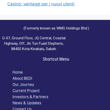
Casino: vantaggi per i nuovi utenti
(Formerly known as WMG Holdings Bhd.)
G-07, Ground Floor, JQ Central, Coastal
Highway, Off, Jln Tun Fuad Stephens,
88400 Kota Kinabalu, Sabah.
Shortcut Menu
Home
About BEDI
Our Journey
Current Project
Investors & Partners
News & Updates
Contact Us