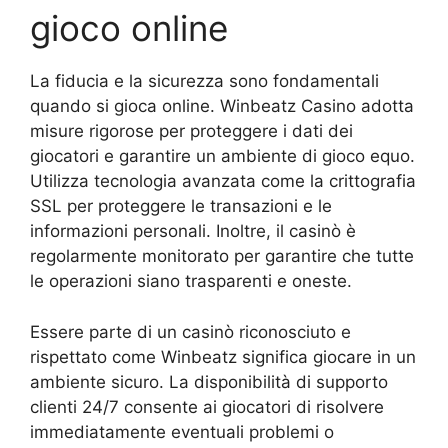
gioco online
La fiducia e la sicurezza sono fondamentali
quando si gioca online. Winbeatz Casino adotta
misure rigorose per proteggere i dati dei
giocatori e garantire un ambiente di gioco equo.
Utilizza tecnologia avanzata come la crittografia
SSL per proteggere le transazioni e le
informazioni personali. Inoltre, il casinò è
regolarmente monitorato per garantire che tutte
le operazioni siano trasparenti e oneste.
Essere parte di un casinò riconosciuto e
rispettato come Winbeatz significa giocare in un
ambiente sicuro. La disponibilità di supporto
clienti 24/7 consente ai giocatori di risolvere
immediatamente eventuali problemi o