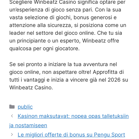
Scegliere Winbeatz Casino significa optare per
un’esperienza di gioco senza pari. Con la sua
vasta selezione di giochi, bonus generosi e
attenzione alla sicurezza, si posiziona come un
leader nel settore del gioco online. Che tu sia
un principiante o un esperto, Winbeatz offre
qualcosa per ogni giocatore.
Se sei pronto a iniziare la tua avventura nel
gioco online, non aspettare oltre! Approfitta di
tutti i vantaggi e inizia a vincere già nel 2026 su
Winbeatz Casino.
Categories
public
Kasinon maksutavat: nopea opas talletuksiin
ja nostamiseen
Le migliori offerte di bonus su Pengu Sport