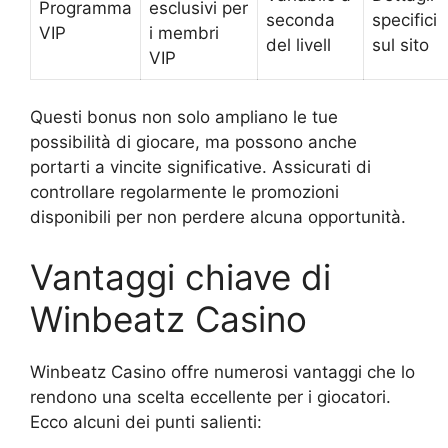
Programma
esclusivi per
seconda
specifici
VIP
i membri
del livell
sul sito
VIP
Questi bonus non solo ampliano le tue
possibilità di giocare, ma possono anche
portarti a vincite significative. Assicurati di
controllare regolarmente le promozioni
disponibili per non perdere alcuna opportunità.
Vantaggi chiave di
Winbeatz Casino
Winbeatz Casino offre numerosi vantaggi che lo
rendono una scelta eccellente per i giocatori.
Ecco alcuni dei punti salienti: