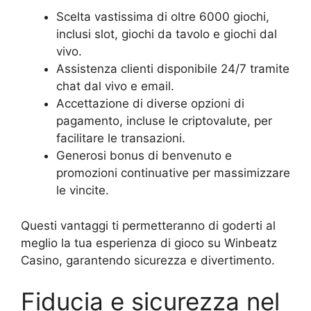
Scelta vastissima di oltre 6000 giochi,
inclusi slot, giochi da tavolo e giochi dal
vivo.
Assistenza clienti disponibile 24/7 tramite
chat dal vivo e email.
Accettazione di diverse opzioni di
pagamento, incluse le criptovalute, per
facilitare le transazioni.
Generosi bonus di benvenuto e
promozioni continuative per massimizzare
le vincite.
Questi vantaggi ti permetteranno di goderti al
meglio la tua esperienza di gioco su Winbeatz
Casino, garantendo sicurezza e divertimento.
Fiducia e sicurezza nel