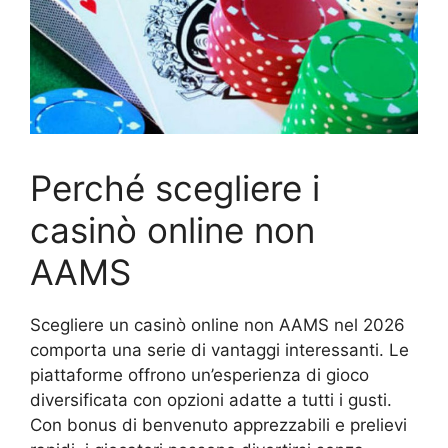
Perché scegliere i
casinò online non
AAMS
Scegliere un casinò online non AAMS nel 2026
comporta una serie di vantaggi interessanti. Le
piattaforme offrono un’esperienza di gioco
diversificata con opzioni adatte a tutti i gusti.
Con bonus di benvenuto apprezzabili e prelievi