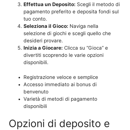
Effettua un Deposito:
Scegli il metodo di
pagamento preferito e deposita fondi sul
tuo conto.
Seleziona il Gioco:
Naviga nella
selezione di giochi e scegli quello che
desideri provare.
Inizia a Giocare:
Clicca su “Gioca” e
divertiti scoprendo le varie opzioni
disponibili.
Registrazione veloce e semplice
Accesso immediato ai bonus di
benvenuto
Varietà di metodi di pagamento
disponibili
Opzioni di deposito e