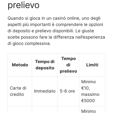
prelievo
Quando si gioca in un casinò online, uno degli
aspetti più importanti è comprendere le opzioni
di deposito e prelievo disponibili. Le giuste
scelte possono fare la differenza nell’esperienza
di gioco complessiva.
Tempo
Tempo di
Metodo
di
Limiti
deposito
prelievo
Minimo
Carte di
€10,
Immediato
5-6 ore
credito
massimo
€5000
Minimo