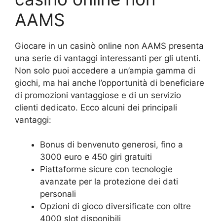
AAMS
Giocare in un casinò online non AAMS presenta
una serie di vantaggi interessanti per gli utenti.
Non solo puoi accedere a un’ampia gamma di
giochi, ma hai anche l’opportunità di beneficiare
di promozioni vantaggiose e di un servizio
clienti dedicato. Ecco alcuni dei principali
vantaggi:
Bonus di benvenuto generosi, fino a
3000 euro e 450 giri gratuiti
Piattaforme sicure con tecnologie
avanzate per la protezione dei dati
personali
Opzioni di gioco diversificate con oltre
4000 slot disponibili