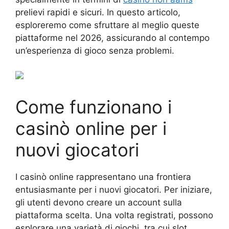
prelievi rapidi e sicuri. In questo articolo,
esploreremo come sfruttare al meglio queste
piattaforme nel 2026, assicurando al contempo
un’esperienza di gioco senza problemi.
Come funzionano i
casinò online per i
nuovi giocatori
I casinò online rappresentano una frontiera
entusiasmante per i nuovi giocatori. Per iniziare,
gli utenti devono creare un account sulla
piattaforma scelta. Una volta registrati, possono
esplorare una varietà di giochi, tra cui slot,