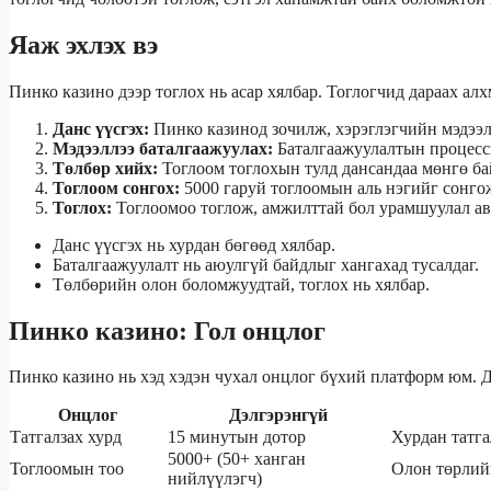
Яаж эхлэх вэ
Пинко казино дээр тоглох нь асар хялбар. Тоглогчид дараах ал
Данс үүсгэх:
Пинко казинод зочилж, хэрэглэгчийн мэдээл
Мэдээллээ баталгаажуулах:
Баталгаажуулалтын процесс
Төлбөр хийх:
Тоглоом тоглохын тулд дансандаа мөнгө б
Тоглоом сонгох:
5000 гаруй тоглоомын аль нэгийг сонгож
Тоглох:
Тоглоомоо тоглож, амжилттай бол урамшуулал ав
Данс үүсгэх нь хурдан бөгөөд хялбар.
Баталгаажуулалт нь аюулгүй байдлыг хангахад тусалдаг.
Төлбөрийн олон боломжуудтай, тоглох нь хялбар.
Пинко казино: Гол онцлог
Пинко казино нь хэд хэдэн чухал онцлог бүхий платформ юм. 
Онцлог
Дэлгэрэнгүй
Татгалзах хурд
15 минутын дотор
Хурдан татга
5000+ (50+ ханган
Тоглоомын тоо
Олон төрлийн
нийлүүлэгч)