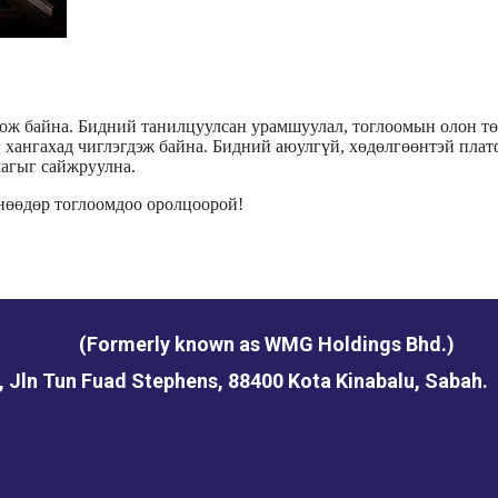
оож байна. Бидний танилцуулсан урамшуулал, тоглоомын олон т
 хангахад чиглэгдэж байна. Бидний аюулгүй, хөдөлгөөнтэй плат
агыг сайжруулна.
өнөөдөр тоглоомдоо оролцоорой!
(Formerly known as WMG Holdings Bhd.)
, Jln Tun Fuad Stephens, 88400 Kota Kinabalu, Sabah.