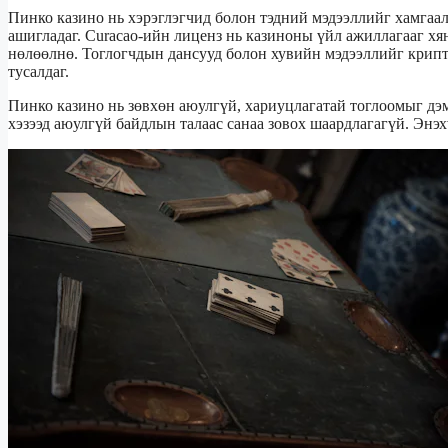
Пинко казино нь хэрэглэгчид болон тэдний мэдээллийг хамга
ашигладаг. Curacao-ийн лиценз нь казиноны үйл ажиллагааг хя
нөлөөлнө. Тоглогчдын дансууд болон хувийн мэдээллийг крипт
тусалдаг.
Пинко казино нь зөвхөн аюулгүй, хариуцлагатай тоглоомыг дэм
хэзээд аюулгүй байдлын талаас санаа зовох шаардлагагүй. Энэ