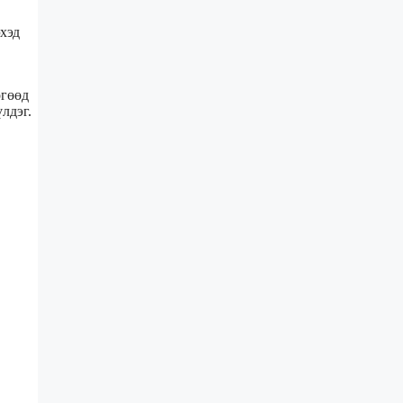
хэд
өгөөд
лдэг.