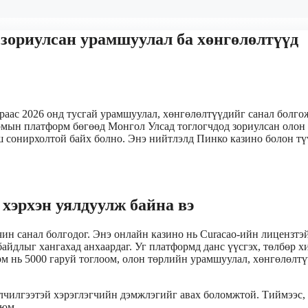
д зориулсан урамшуулал ба хөнгөлөлтүүд
раас 2026 онд тусгай урамшуулал, хөнгөлөлтүүдийг санал болго
оомын платформ бөгөөд Монгол Улсад тоглогчдод зориулсан олон
ш сонирхолтой байх болно. Энэ нийтлэлд Пинко казино болон т
 хэрхэн уялдуулж байна вэ
ин санал болгодог. Энэ онлайн казино нь Curacao-ийн лицензтэ
айдлыг хангахад анхаардаг. Уг платформд данс үүсгэх, төлбөр х
орм нь 5000 гаруй тоглоом, олон төрлийн урамшуулал, хөнгөлөлт
йлчилгээтэй хэрэглэгчийн дэмжлэгийг авах боломжтой. Тиймээс,
 юм.