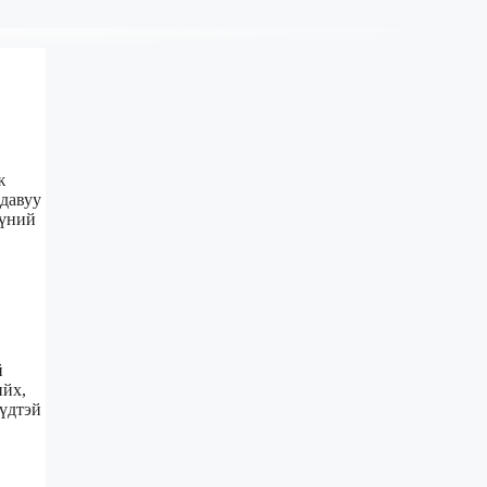
ж
 давуу
үүний
й
ийх,
үүдтэй