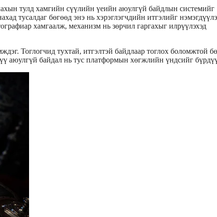
алахын тулд хамгийн сүүлийн үеийн аюулгүй байдлын системийг
нахад тусалдаг бөгөөд энэ нь хэрэглэгчдийн итгэлийг нэмэгдүүлэ
ографиар хамгаалж, механизм нь зөрчил гаргахыг илрүүлэхэд
ждэг. Тоглогчид тухтай, итгэлтэй байдлаар тоглох боломжтой б
хүү аюулгүй байдал нь тус платформын хөгжлийн үндсийг бүрдүү