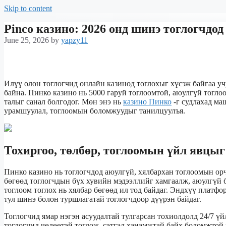
Skip to content
Pinco казино: 2026 онд шинэ тоглогчдо
June 25, 2026
by
yapzy11
Илүү олон тоглогчид онлайн казинод тоглохыг хүсэж байгаа уч
байна. Пинко казино нь 5000 гаруй тоглоомтой, аюулгүй тогл
талыг санал болгодог. Мөн энэ нь
казино Пинко
-г судлахад ма
урамшуулал, тоглоомын боломжуудыг танилцуулъя.
Тохиргоо, төлбөр, тоглоомын үйл явцыг
Пинко казино нь тоглогчдод аюулгүй, хялбархан тоглоомын орч
бөгөөд тоглогчдын бүх хувийн мэдээллийг хамгаалж, аюулгүй б
тоглоом тоглох нь хялбар бөгөөд ил тод байдаг. Эндхүү платф
тул шинэ болон туршлагатай тоглогчдоор дүүрэн байдаг.
Тоглогчид ямар нэгэн асуудалтай тулгарсан тохиолдолд 24/7 ү
тоглогчид чөлөөтэй тоглож, сэтгэл ханамжтай байх боломжтой