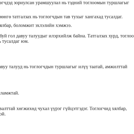
эгчдэд зориулсан урамшуулал нь тэдний тоглоомын туршлагыг
мөнгө татгалзах нь тоглогчдын тав тухыг хангахад тусалдаг.
ялбар, боломжит эхлэлийн хэмжээ.
буй гол давуу талуудыг илэрхийлж байна. Татгалзах хурд, тогло
ь тусалдаг юм.
давуу талууд нь тоглогчдын туршлагыг илүү таатай, амжилттай
сламжтай.
алттай хөгжихөд чухал үүрэг гүйцэтгэдэг. Тоглогчид хялбар,
ой.