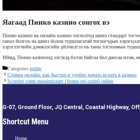
Яагаад Пинко казино сонгох вэ
Пинко казино нь онлайн казино тоглолтод шинэ стандарт тогт
санал болгох нь шинэ болон туршлагатай тоглогчдын хэрэгцээг
хэрэглэгчийн дэмжлэгийн үйлчилгээ нь таны тоглоомын туршл
Иймд, Пинко казинонд элсэхэд бэлэн байгаа бол дансаа нээж, 
Categories
public
Ставки онлайн: как быстро и удобно начать играть в казино
Scoprire come massimizzare i bonus nei casinò online
G-07, Ground Floor, JQ Central, Coastal Highway, Off
Shortcut Menu
Home