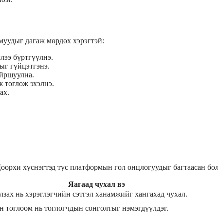
хмуудыг дагаж мөрдөх хэрэгтэй:
лээ бүртгүүлнэ.
ыг гүйцэтгэнэ.
айршуулна.
 тоглож эхэлнэ.
ах.
Доорхи хүснэгтэд тус платформын гол онцлогуудыг багтаасан бо
Яагаад чухал вэ
лзах нь хэрэглэгчийн сэтгэл ханамжийг хангахад чухал.
 тоглоом нь тоглогчдын сонголтыг нэмэгдүүлдэг.