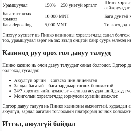
Шинэ хэрэгл
Урамшуулал
150% + 250 үнэгүй эргэлт
сайжруулдаг.
Бага татгалзах
10,000 MNT
Бага дүнтэй 
хэмжээ
Бага depositing
5,000 MNT
Тоглогчдод х
Энэхүү хүснэгт нь Пинко казиноны хэрэглэгчдэд санал болгож 
тоо, урамшуулал зэрэг нь зах зээлд онцгой байр суурь эзлэхэд н
Казинод руу орох гол давуу талууд
Пинко казино нь олон давуу талуудыг санал болгодог. Эдгээр 
болгоход тусалдаг.
Аюулгүй орчин – Curacao-ийн лицензтэй.
Зардал багатай – бага зардлаар тоглох боломжтой.
24/7 хэрэглэгчийн дэмжлэг – аливаа асуудал шийдэхэд ту
Монголын хэрэглэгчдэд зориулсан хувийн дэмжлэг.
Эдгээр давуу талууд нь Пинко казиноны амжилттай, худалдан ав
аюулгүй, зардал багатай тоглоомын платформд зочлох боломжт
Итгэл, аюулгүй байдал