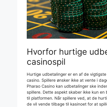
Hvorfor hurtige udbet
casinospil
Hurtige udbetalinger er en af de vigtigste
casino. Spillere ønsker ikke at vente i da
Pharao Casino kan udbetalinger ske inden fo
spillere. Dette aspekt skaber ikke kun en 
til platformen. Når spillere ved, at de hur
de vil vende tilbage til kasinoet for at spil