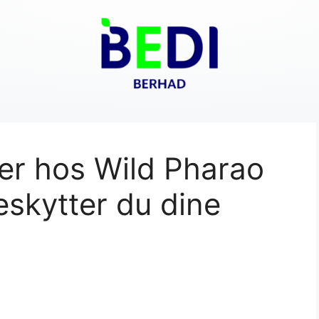
ger hos Wild Pharao
skytter du dine