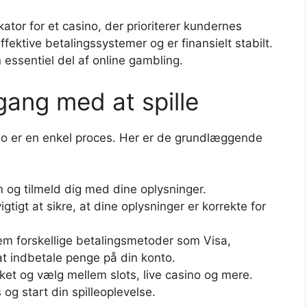
ator for et casino, der prioriterer kundernes
ffektive betalingssystemer og er finansielt stabilt.
en essentiel del af online gambling.
ang med at spille
no er en enkel proces. Her er de grundlæggende
 og tilmeld dig med dine oplysninger.
igtigt at sikre, at dine oplysninger er korrekte for
m forskellige betalingsmetoder som Visa,
r at indbetale penge på din konto.
eket og vælg mellem slots, live casino og mere.
 og start din spilleoplevelse.