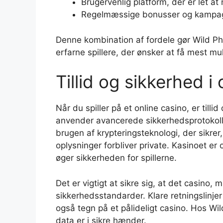
Brugervenlig platform, der er let at
Regelmæssige bonusser og kampagne
Denne kombination af fordele gør Wild Phar
erfarne spillere, der ønsker at få mest mul
Tillid og sikkerhed i
Når du spiller på et online casino, er till
anvender avancerede sikkerhedsprotokolle
brugen af krypteringsteknologi, der sikrer,
oplysninger forbliver private. Kasinoet er 
øger sikkerheden for spillerne.
Det er vigtigt at sikre sig, at det casino,
sikkerhedsstandarder. Klare retningslinjer
også tegn på et pålideligt casino. Hos Wil
data er i sikre hænder.