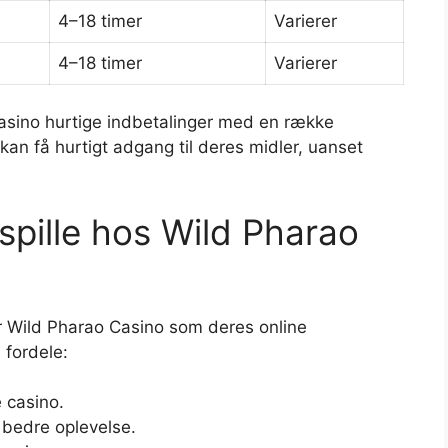
4–18 timer
Varierer
4–18 timer
Varierer
Casino hurtige indbetalinger med en række
 kan få hurtigt adgang til deres midler, uanset
spille hos Wild Pharao
er Wild Pharao Casino som deres online
 fordele:
e casino.
 bedre oplevelse.