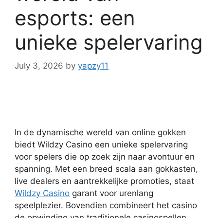
esports: een
unieke spelervaring
July 3, 2026
by
yapzy11
In de dynamische wereld van online gokken
biedt Wildzy Casino een unieke spelervaring
voor spelers die op zoek zijn naar avontuur en
spanning. Met een breed scala aan gokkasten,
live dealers en aantrekkelijke promoties, staat
Wildzy Casino
garant voor urenlang
speelplezier. Bovendien combineert het casino
de opwinding van traditionele casinospellen