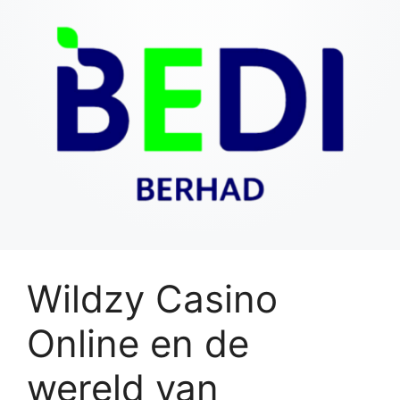
Wildzy Casino
Online en de
wereld van