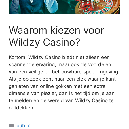
Waarom kiezen voor
Wildzy Casino?
Kortom, Wildzy Casino biedt niet alleen een
spannende ervaring, maar ook de voordelen
van een veilige en betrouwbare speelomgeving.
Als je op zoek bent naar een plek waar je kunt
genieten van online gokken met een extra
dimensie van plezier, dan is het tijd om je aan
te melden en de wereld van Wildzy Casino te
ontdekken.
public