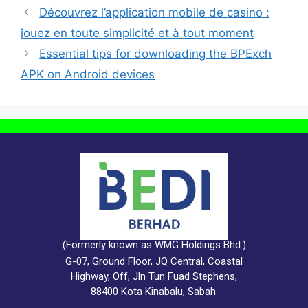
Découvrez l’application mobile de casino :
jouez en toute simplicité et à tout moment
Essential tips for downloading the BPExch
APK on Android devices
(Formerly known as WMG Holdings Bhd.)
G-07, Ground Floor, JQ Central, Coastal
Highway, Off, Jln Tun Fuad Stephens,
88400 Kota Kinabalu, Sabah.