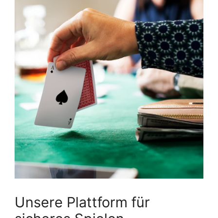
Unsere Plattform für