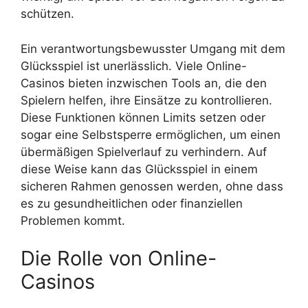
schützen.
Ein verantwortungsbewusster Umgang mit dem
Glücksspiel ist unerlässlich. Viele Online-
Casinos bieten inzwischen Tools an, die den
Spielern helfen, ihre Einsätze zu kontrollieren.
Diese Funktionen können Limits setzen oder
sogar eine Selbstsperre ermöglichen, um einen
übermäßigen Spielverlauf zu verhindern. Auf
diese Weise kann das Glücksspiel in einem
sicheren Rahmen genossen werden, ohne dass
es zu gesundheitlichen oder finanziellen
Problemen kommt.
Die Rolle von Online-
Casinos