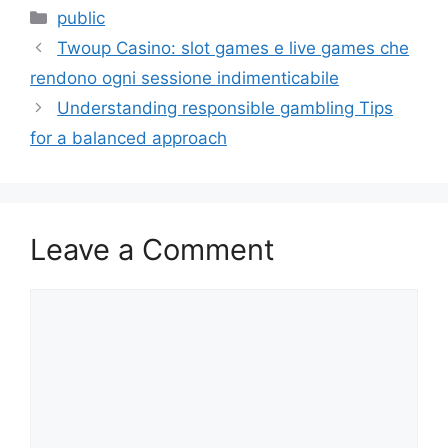
public
Twoup Casino: slot games e live games che
rendono ogni sessione indimenticabile
Understanding responsible gambling Tips
for a balanced approach
Leave a Comment