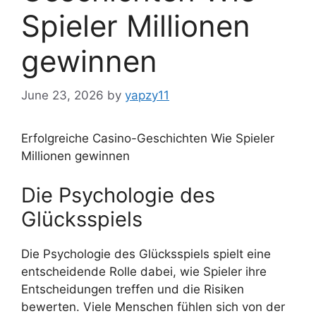
Spieler Millionen
gewinnen
June 23, 2026
by
yapzy11
Erfolgreiche Casino-Geschichten Wie Spieler
Millionen gewinnen
Die Psychologie des
Glücksspiels
Die Psychologie des Glücksspiels spielt eine
entscheidende Rolle dabei, wie Spieler ihre
Entscheidungen treffen und die Risiken
bewerten. Viele Menschen fühlen sich von der