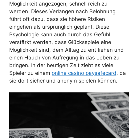
Möglichkeit angezogen, schnell reich zu
werden. Dieses Verlangen nach Belohnung
führt oft dazu, dass sie höhere Risiken
eingehen als ursprünglich geplant. Diese
Psychologie kann auch durch das Gefühl
verstärkt werden, dass Glücksspiele eine
Möglichkeit sind, dem Alltag zu entfliehen und
einen Hauch von Aufregung in das Leben zu
bringen. In der heutigen Zeit zieht es viele
Spieler zu einem
online casino paysafecard
, da
sie dort sicher und anonym spielen können.