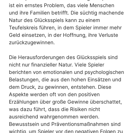
ist ein ernstes Problem, das viele Menschen
und ihre Familien betrifft. Die süchtig machende
Natur des Glücksspiels kann zu einem
Teufelskreis führen, in dem Spieler immer mehr
Geld einsetzen, in der Hoffnung, ihre Verluste
zurückzugewinnen.
Die Herausforderungen des Glücksspiels sind
nicht nur finanzieller Natur. Viele Spieler
berichten von emotionalen und psychologischen
Belastungen, die aus den hohen Einsätzen und
dem Druck, zu gewinnen, entstehen. Diese
Aspekte werden oft von den positiven
Erzählungen über große Gewinne überschattet,
was dazu führt, dass die Risiken nicht
ausreichend wahrgenommen werden.
Bewusstsein und Präventionsmaßnahmen sind
wichtig, um Spieler vor den negativen Folgen zu