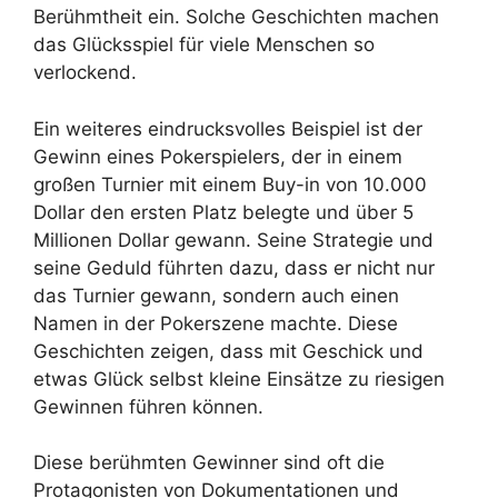
Berühmtheit ein. Solche Geschichten machen
das Glücksspiel für viele Menschen so
verlockend.
Ein weiteres eindrucksvolles Beispiel ist der
Gewinn eines Pokerspielers, der in einem
großen Turnier mit einem Buy-in von 10.000
Dollar den ersten Platz belegte und über 5
Millionen Dollar gewann. Seine Strategie und
seine Geduld führten dazu, dass er nicht nur
das Turnier gewann, sondern auch einen
Namen in der Pokerszene machte. Diese
Geschichten zeigen, dass mit Geschick und
etwas Glück selbst kleine Einsätze zu riesigen
Gewinnen führen können.
Diese berühmten Gewinner sind oft die
Protagonisten von Dokumentationen und