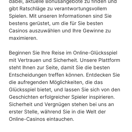
dabei, aktuelle Bonusangebote zu finden und
gibt Ratschläge zu verantwortungsvollem
Spielen. Mit unseren Informationen sind Sie
bestens gerüstet, um die für Sie besten
Casinos auszuwählen und Ihre Gewinne zu
maximieren.
Beginnen Sie Ihre Reise im Online-Glücksspiel
mit Vertrauen und Sicherheit. Unsere Plattform
steht Ihnen zur Seite, damit Sie die besten
Entscheidungen treffen können. Entdecken Sie
die aufregenden Möglichkeiten, die das
Glücksspiel bietet, und lassen Sie sich von den
Geschichten erfolgreicher Spieler inspirieren.
Sicherheit und Vergnügen stehen bei uns an
erster Stelle, während Sie in die Welt der
Online-Casinos eintauchen.