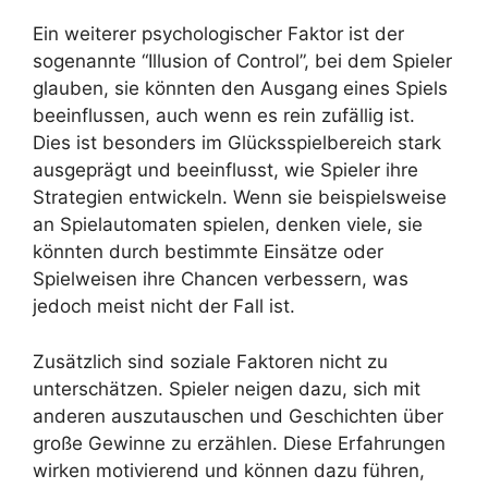
Ein weiterer psychologischer Faktor ist der
sogenannte “Illusion of Control”, bei dem Spieler
glauben, sie könnten den Ausgang eines Spiels
beeinflussen, auch wenn es rein zufällig ist.
Dies ist besonders im Glücksspielbereich stark
ausgeprägt und beeinflusst, wie Spieler ihre
Strategien entwickeln. Wenn sie beispielsweise
an Spielautomaten spielen, denken viele, sie
könnten durch bestimmte Einsätze oder
Spielweisen ihre Chancen verbessern, was
jedoch meist nicht der Fall ist.
Zusätzlich sind soziale Faktoren nicht zu
unterschätzen. Spieler neigen dazu, sich mit
anderen auszutauschen und Geschichten über
große Gewinne zu erzählen. Diese Erfahrungen
wirken motivierend und können dazu führen,