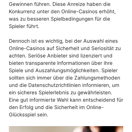
Gewinnen führen. Diese Anreize haben die
Konkurrenz unter den Online-Casinos erhöht,
was zu besseren Spielbedingungen für die
Spieler führt.
Dennoch ist es wichtig, bei der Auswahl eines
Online-Casinos auf Sicherheit und Seriosität zu
achten. Seriöse Anbieter sind lizenziert und
bieten transparente Informationen über ihre
Spiele und Auszahlungsmöglichkeiten. Spieler
sollten sich immer über die Zahlungsmethoden
und die Datenschutzrichtlinien informieren, um
ein sicheres Spielerlebnis zu gewährleisten.
Eine gut informierte Wahl kann entscheidend für
den Erfolg und die Sicherheit im Online-
Glücksspiel sein.