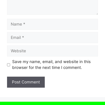
Save my name, email, and website in this
browser for the next time I comment.