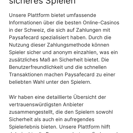
sicheres Spielen
Unsere Plattform bietet umfassende
Informationen über die besten Online-Casinos
in der Schweiz, die sich auf Zahlungen mit
Paysafecard spezialisiert haben. Durch die
Nutzung dieser Zahlungsmethode können
Spieler sicher und anonym einzahlen, was ein
zusätzliches Maß an Sicherheit bietet. Die
Benutzerfreundlichkeit und die schnellen
Transaktionen machen Paysafecard zu einer
beliebten Wahl unter den Spielern.
Wir haben eine detaillierte Übersicht der
vertrauenswürdigsten Anbieter
zusammengestellt, die den Spielern sowohl
Sicherheit als auch ein aufregendes
Spielerlebnis bieten. Unsere Plattform hilft