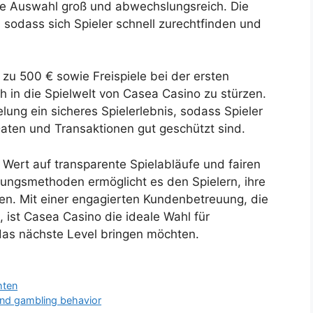
 die Auswahl groß und abwechslungsreich. Die
, sodass sich Spieler schnell zurechtfinden und
 zu 500 € sowie Freispiele bei der ersten
ch in die Spielwelt von Casea Casino zu stürzen.
ung ein sicheres Spielerlebnis, sodass Spieler
Daten und Transaktionen gut geschützt sind.
Wert auf transparente Spielabläufe und fairen
ungsmethoden ermöglicht es den Spielern, ihre
ten. Mit einer engagierten Kundenbetreuung, die
 ist Casea Casino die ideale Wahl für
f das nächste Level bringen möchten.
hten
ind gambling behavior