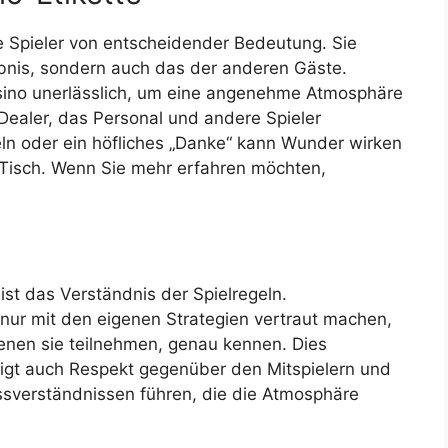
ene Spieler von entscheidender Bedeutung. Sie
lebnis, sondern auch das der anderen Gäste.
asino unerlässlich, um eine angenehme Atmosphäre
Dealer, das Personal und andere Spieler
eln oder ein höfliches „Danke“ kann Wunder wirken
Tisch. Wenn Sie mehr erfahren möchten,
 ist das Verständnis der Spielregeln.
t nur mit den eigenen Strategien vertraut machen,
enen sie teilnehmen, genau kennen. Dies
zeigt auch Respekt gegenüber den Mitspielern und
ssverständnissen führen, die die Atmosphäre