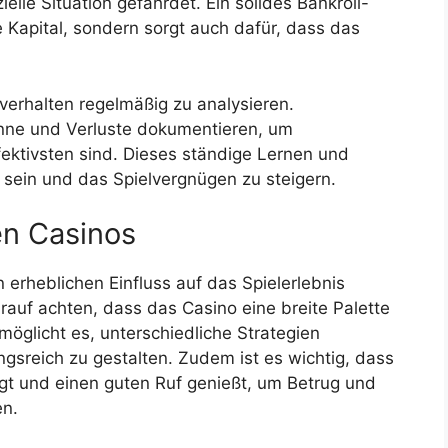
ielle Situation gefährdet. Ein solides Bankroll-
Kapital, sondern sorgt auch dafür, dass das
lverhalten regelmäßig zu analysieren.
winne und Verluste dokumentieren, um
ektivsten sind. Dieses ständige Lernen und
zu sein und das Spielvergnügen zu steigern.
en Casinos
 erheblichen Einfluss auf das Spielerlebnis
arauf achten, dass das Casino eine breite Palette
möglicht es, unterschiedliche Strategien
sreich zu gestalten. Zudem ist es wichtig, dass
ügt und einen guten Ruf genießt, um Betrug und
en.