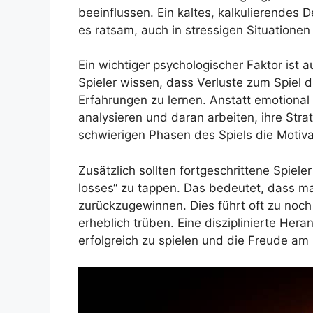
beeinflussen. Ein kaltes, kalkulierendes D
es ratsam, auch in stressigen Situationen 
Ein wichtiger psychologischer Faktor ist 
Spieler wissen, dass Verluste zum Spiel 
Erfahrungen zu lernen. Anstatt emotional z
analysieren und daran arbeiten, ihre Strat
schwierigen Phasen des Spiels die Motiva
Zusätzlich sollten fortgeschrittene Spieler
losses“ zu tappen. Das bedeutet, dass ma
zurückzugewinnen. Dies führt oft zu noc
erheblich trüben. Eine disziplinierte Her
erfolgreich zu spielen und die Freude am