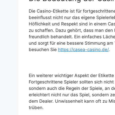
Die Casino-Etikette ist für fortgeschritt
beeinflusst nicht nur das eigene Spieler
Höflichkeit und Respekt sind in einem C
zu schaffen. Dazu gehört, dass man den 
freundlich behandelt. Ein einfaches Läch
und sorgt für eine bessere Stimmung am 
besuchen Sie
https://casea-casino.de/
.
Ein weiterer wichtiger Aspekt der Etikette
Fortgeschrittene Spieler sollten sich nich
sondern auch die Regeln der Spiele, an d
erleichtert nicht nur das Spiel, sondern 
dem Dealer. Unwissenheit kann oft zu Mi
trüben.