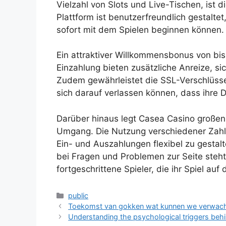
Vielzahl von Slots und Live-Tischen, ist
Plattform ist benutzerfreundlich gestaltet
sofort mit dem Spielen beginnen können.
Ein attraktiver Willkommensbonus von bis
Einzahlung bieten zusätzliche Anreize, si
Zudem gewährleistet die SSL-Verschlüssel
sich darauf verlassen können, dass ihre 
Darüber hinaus legt Casea Casino großen 
Umgang. Die Nutzung verschiedener Zahl
Ein- und Auszahlungen flexibel zu gestal
bei Fragen und Problemen zur Seite steht,
fortgeschrittene Spieler, die ihr Spiel au
public
Toekomst van gokken wat kunnen we verwac
Understanding the psychological triggers beh