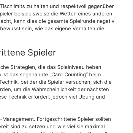
 Tischlimits zu halten und respektvoll gegenüber
pieler beispielsweise die Wetten eines anderen
sacht, kann dies die gesamte Spielrunde negativ
 bewusst sein, wie das eigene Verhalten die
rittene Spieler
eiche Strategien, die das Spielniveau heben
n ist das sogenannte „Card Counting“ beim
echnik, bei der die Spieler versuchen, sich die
urden, um die Wahrscheinlichkeit der nächsten
ese Technik erfordert jedoch viel Übung und
ll-Management. Fortgeschrittene Spieler sollten
ereit sind zu setzen und wie viel sie maximal