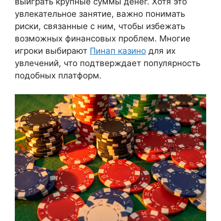
выиграть крупные суммы денег. Хотя это
увлекательное занятие, важно понимать
риски, связанные с ним, чтобы избежать
возможных финансовых проблем. Многие
игроки выбирают
Пинап казино
для их
увлечений, что подтверждает популярность
подобных платформ.