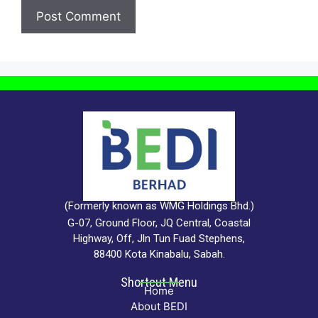
(Formerly known as WMG Holdings Bhd.)
G-07, Ground Floor, JQ Central, Coastal
Highway, Off, Jln Tun Fuad Stephens,
88400 Kota Kinabalu, Sabah.
Shortcut Menu
Home
About BEDI