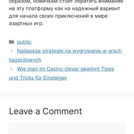
образом, новичкам стоит обратить внимание
на эту платформу как на надежный вариант
для начала своих приключений в мире
азартных игр.
public
Najlepsze strategie na wygrywanie w grach
hazardowych
Wie man im Casino clever gewinnt Tipps
und Tricks für Einsteiger
Leave a Comment