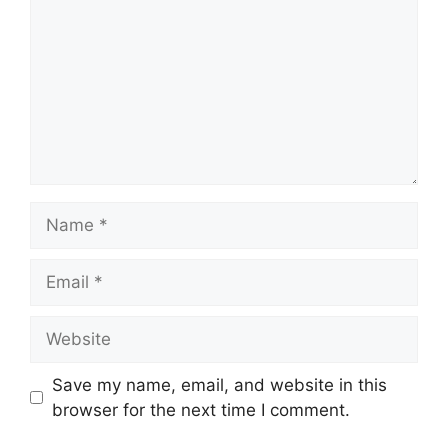
Save my name, email, and website in this
browser for the next time I comment.