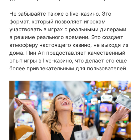
Не забывайте также о live-казино. Это
формат, который позволяет игрокам
участвовать в играх с реальными дилерами
в режиме реального времени. Это создает
атмосферу настоящего казино, не выходя из
дома. Пин Ап предоставляет качественный
опыт игры в live-казино, что делает его еще
более привлекательным для пользователей.