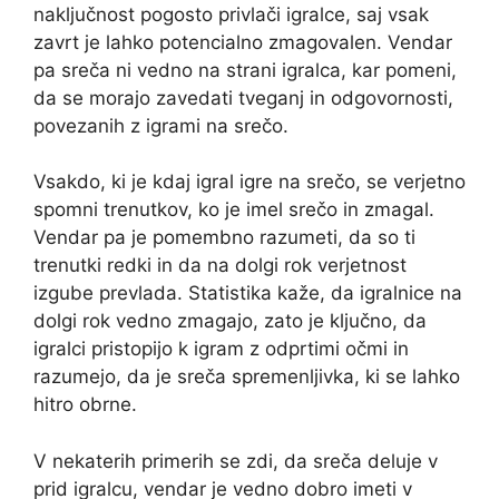
naključnost pogosto privlači igralce, saj vsak
zavrt je lahko potencialno zmagovalen. Vendar
pa sreča ni vedno na strani igralca, kar pomeni,
da se morajo zavedati tveganj in odgovornosti,
povezanih z igrami na srečo.
Vsakdo, ki je kdaj igral igre na srečo, se verjetno
spomni trenutkov, ko je imel srečo in zmagal.
Vendar pa je pomembno razumeti, da so ti
trenutki redki in da na dolgi rok verjetnost
izgube prevlada. Statistika kaže, da igralnice na
dolgi rok vedno zmagajo, zato je ključno, da
igralci pristopijo k igram z odprtimi očmi in
razumejo, da je sreča spremenljivka, ki se lahko
hitro obrne.
V nekaterih primerih se zdi, da sreča deluje v
prid igralcu, vendar je vedno dobro imeti v