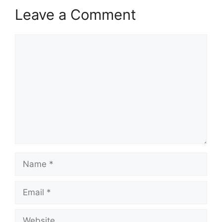
Leave a Comment