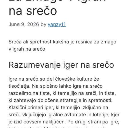
na srečo
June 9, 2026
by
yapzy11
Sreča ali spretnost kakšna je resnica za zmago
v igrah na srečo
Razumevanje iger na srečo
Igre na srečo so del človeške kulture že
tisočletja. Na splošno lahko igre na srečo
razdelimo na tiste, ki temeljijo na sreči, in tiste,
ki zahtevajo določene strategije in spretnosti.
Klasični primeri iger, ki temeljijo izključno na
sreči, vključujejo igralne avtomate in loterije, kjer
je izid povsem naključen. Po drugi strani pa igre,