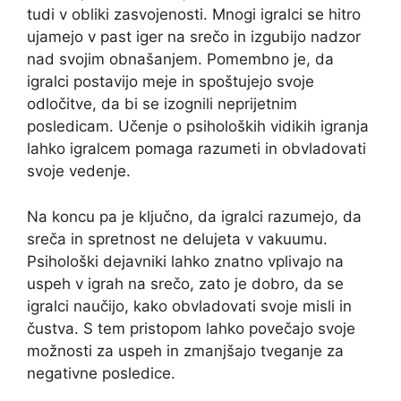
tudi v obliki zasvojenosti. Mnogi igralci se hitro
ujamejo v past iger na srečo in izgubijo nadzor
nad svojim obnašanjem. Pomembno je, da
igralci postavijo meje in spoštujejo svoje
odločitve, da bi se izognili neprijetnim
posledicam. Učenje o psiholoških vidikih igranja
lahko igralcem pomaga razumeti in obvladovati
svoje vedenje.
Na koncu pa je ključno, da igralci razumejo, da
sreča in spretnost ne delujeta v vakuumu.
Psihološki dejavniki lahko znatno vplivajo na
uspeh v igrah na srečo, zato je dobro, da se
igralci naučijo, kako obvladovati svoje misli in
čustva. S tem pristopom lahko povečajo svoje
možnosti za uspeh in zmanjšajo tveganje za
negativne posledice.