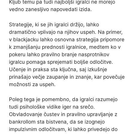
Kljub temu pa tudi najboljši igralci ne morejo
vedno zanesljivo napovedati izida.
Strategije, ki se jih igralci držijo, lahko
dramatično vplivajo na njihov uspeh. Na primer,
v blackjacku lahko osnovna strategija pripomore
k zmanjšanju prednosti igralnice, medtem ko v
pokeru lahko pravilno branje nasprotnikov
igralcu pomaga sprejemati boljše odločitve.
Učenje in praksa sta ključna, saj izkušnje
prinašajo večje zaupanje in znanje, kar povečuje
možnosti za uspeh.
Poleg tega je pomembno, da igralci razumejo
tudi psihološke vidike iger na srečo.
Obvladovanje čustev in pravilno upravljanje z
bankrollom sta bistvena, da se izognejo
impulzivnim odločitvam, ki lahko privedejo do