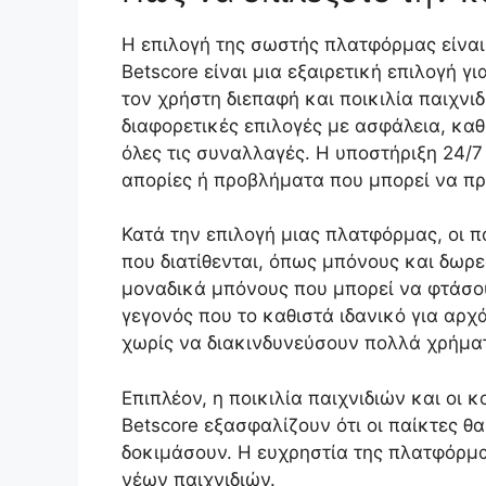
Η επιλογή της σωστής πλατφόρμας είναι 
Betscore είναι μια εξαιρετική επιλογή γ
τον χρήστη διεπαφή και ποικιλία παιχνι
διαφορετικές επιλογές με ασφάλεια, κα
όλες τις συναλλαγές. Η υποστήριξη 24/7
απορίες ή προβλήματα που μπορεί να πρ
Κατά την επιλογή μιας πλατφόρμας, οι π
που διατίθενται, όπως μπόνους και δωρε
μοναδικά μπόνους που μπορεί να φτάσο
γεγονός που το καθιστά ιδανικό για αρχ
χωρίς να διακινδυνεύσουν πολλά χρήμα
Επιπλέον, η ποικιλία παιχνιδιών και οι 
Betscore εξασφαλίζουν ότι οι παίκτες θ
δοκιμάσουν. Η ευχρηστία της πλατφόρμ
νέων παιχνιδιών.