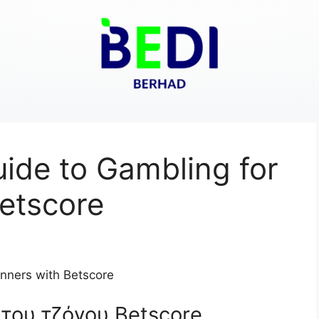
ide to Gambling for
etscore
nners with Betscore
του τζόγου Betscore