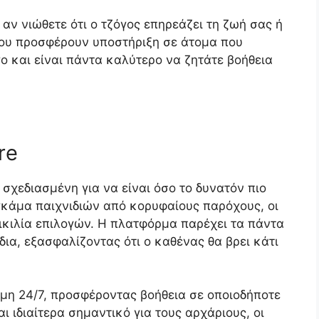
 αν νιώθετε ότι ο τζόγος επηρεάζει τη ζωή σας ή
που προσφέρουν υποστήριξη σε άτομα που
ο και είναι πάντα καλύτερο να ζητάτε βοήθεια
re
ι σχεδιασμένη για να είναι όσο το δυνατόν πιο
γκάμα παιχνιδιών από κορυφαίους παρόχους, οι
κιλία επιλογών. Η πλατφόρμα παρέχει τα πάντα
δια, εξασφαλίζοντας ότι ο καθένας θα βρει κάτι
ιμη 24/7, προσφέροντας βοήθεια σε οποιοδήποτε
ι ιδιαίτερα σημαντικό για τους αρχάριους, οι