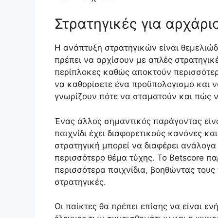
Στρατηγικές για αρχάρι
Η ανάπτυξη στρατηγικών είναι θεμελιώδη
πρέπει να αρχίσουν με απλές στρατηγικ
περίπλοκες καθώς αποκτούν περισσότερη
να καθορίσετε ένα προϋπολογισμό και ν
γνωρίζουν πότε να σταματούν και πώς να
Ένας άλλος σημαντικός παράγοντας είναι
παιχνίδι έχει διαφορετικούς κανόνες και
στρατηγική μπορεί να διαφέρει ανάλογα 
περισσότερο θέμα τύχης. Το Betscore πα
περισσότερα παιχνίδια, βοηθώντας τους
στρατηγικές.
Οι παίκτες θα πρέπει επίσης να είναι εν