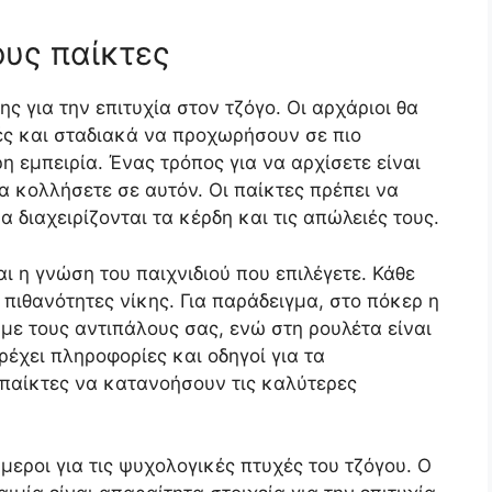
ους παίκτες
ς για την επιτυχία στον τζόγο. Οι αρχάριοι θα
ές και σταδιακά να προχωρήσουν σε πιο
 εμπειρία. Ένας τρόπος για να αρχίσετε είναι
α κολλήσετε σε αυτόν. Οι παίκτες πρέπει να
 διαχειρίζονται τα κέρδη και τις απώλειές τους.
 η γνώση του παιχνιδιού που επιλέγετε. Κάθε
 πιθανότητες νίκης. Για παράδειγμα, στο πόκερ η
με τους αντιπάλους σας, ενώ στη ρουλέτα είναι
ρέχει πληροφορίες και οδηγοί για τα
 παίκτες να κατανοήσουν τις καλύτερες
ήμεροι για τις ψυχολογικές πτυχές του τζόγου. Ο