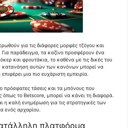
μερωθούν για τις διάφορες μορφές τζόγου και
. Για παράδειγμα, τα καζίνο προσφέρουν ένα
κερ και φρουτάκια, το καθένα με τις δικές του
. Η κατανόηση αυτών των κανόνων μπορεί να
 επιφέρει μια πιο ευχάριστη εμπειρία.
πιο πρόσφατες τάσεις και τα μπόνους που
 όπως το Betscore, μπορεί να κάνει τη διαφορά.
 η καλή ενημέρωση για τις στρατηγικές των
ία ενός αρχαρίου.
κατάλληλη πλατφόρμα