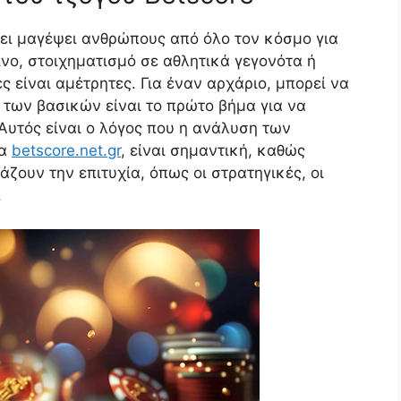
χει μαγέψει ανθρώπους από όλο τον κόσμο για
ζίνο, στοιχηματισμό σε αθλητικά γεγονότα ή
ές είναι αμέτρητες. Για έναν αρχάριο, μπορεί να
 των βασικών είναι το πρώτο βήμα για να
Αυτός είναι ο λόγος που η ανάλυση των
μα
betscore.net.gr
, είναι σημαντική, καθώς
ουν την επιτυχία, όπως οι στρατηγικές, οι
.