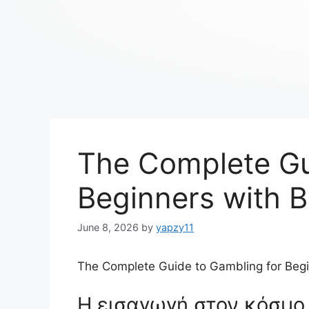
The Complete Gu
Beginners with B
June 8, 2026
by
yapzy11
The Complete Guide to Gambling for Begi
Η εισαγωγή στον κόσμο 