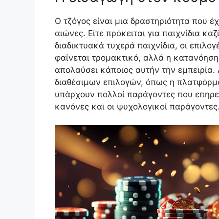
Ο τζόγος είναι μια δραστηριότητα που έ
αιώνες. Είτε πρόκειται για παιχνίδια κα
διαδικτυακά τυχερά παιχνίδια, οι επιλογ
φαίνεται τρομακτικό, αλλά η κατανόηση
απολαύσει κάποιος αυτήν την εμπειρία. 
διαθέσιμων επιλογών, όπως η πλατφόρ
υπάρχουν πολλοί παράγοντες που επηρεάζ
κανόνες και οι ψυχολογικοί παράγοντες